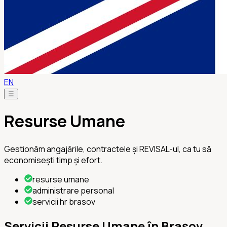
EN
☰
Resurse Umane
Gestionăm angajările, contractele și REVISAL-ul, ca tu să
economisești timp și efort.
resurse umane
administrare personal
servicii hr brasov
Servicii Resurse Umane în Brașov