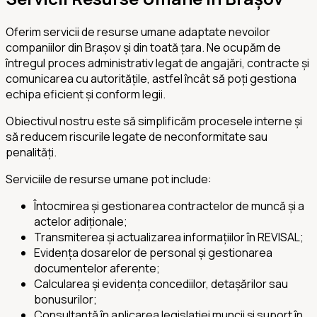
Oferim servicii de resurse umane adaptate nevoilor
companiilor din Brașov și din toată țara. Ne ocupăm de
întregul proces administrativ legat de angajări, contracte și
comunicarea cu autoritățile, astfel încât să poți gestiona
echipa eficient și conform legii.
Obiectivul nostru este să simplificăm procesele interne și
să reducem riscurile legate de neconformitate sau
penalități.
Serviciile de resurse umane pot include:
Întocmirea și gestionarea contractelor de muncă și a
actelor adiționale;
Transmiterea și actualizarea informațiilor în REVISAL;
Evidența dosarelor de personal și gestionarea
documentelor aferente;
Calcularea și evidența concediilor, detașărilor sau
bonusurilor;
Consultanță în aplicarea legislației muncii și suport în