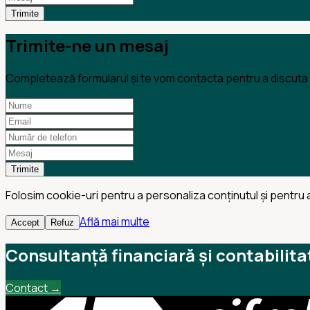
Trimite
Trimite-ne un mesaj
Completează formularul și te vom contacta pentru a discuta n
Trimite
Folosim cookie-uri pentru a personaliza conținutul și pentru a
Află mai multe
Accept
Refuz
Consultanță financiară și contabilita
Contact →