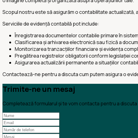
o imagine completă și organizată asupra operațiunilor tale.
Scopul nostru este să asigurăm o contabilitate actualizată, a
Serviciile de evidență contabilă pot include:
Înregistrarea documentelor contabile primare în sistem
Clasificarea și arhivarea electronică sau fizică a docu
Monitorizarea tranzacțiilor financiare și evidența complet
Pregătirea registrelor obligatorii conform legislației co
Asigurarea actualizării permanente a situațiilor contab
Contactează-ne pentru a discuta cum putem asigura o eviden
Trimite-ne un mesaj
Completează formularul și te vom contacta pentru a discuta n