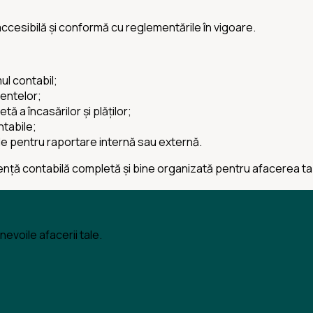
ccesibilă și conformă cu reglementările în vigoare.
ul contabil;
mentelor;
ă a încasărilor și plăților;
ntabile;
ile pentru raportare internă sau externă.
ță contabilă completă și bine organizată pentru afacerea ta
evoile afacerii tale.