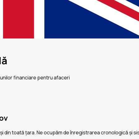
lă
nilor financiare pentru afaceri
șov
și din toată țara. Ne ocupăm de înregistrarea cronologică și si